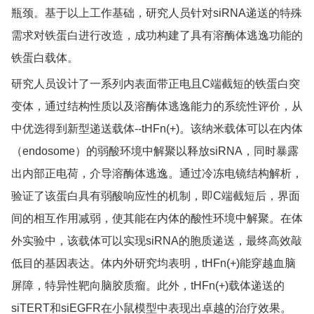
瓶颈。基于以上工作基础，研究人员针对siRNA递送的特殊
需求对铁蛋白进行改造，成功构建了具有溶酶体逃逸功能的
铁蛋白载体。
研究人员设计了一系列内表面带正电且C端截短的铁蛋白突
变体，通过结构性质以及溶酶体逃逸能力的系统性评价，从
中优选得到新型递送载体--tHFn(+)。该纳米载体可以在内体
（endosome）的弱酸环境中解聚以释放siRNA，同时暴露
出内部正电荷，介导溶酶体逃逸。通过冷冻电镜结构解析，
验证了该蛋白具有弱酸响应性的机制，即C端截短后，界面
间的相互作用减弱，使其能在内体的酸性环境中解聚。在体
外实验中，该载体可以实现siRNA的胞质递送，最终高效敲
低目的基因表达。体内外研究均表明，tHFn(+)能穿越血脑
屏障，特异性靶向脑胶质瘤。此外，tHFn(+)载体递送的
siTERT和siEGFR在小鼠模型中表现出卓越的治疗效果。