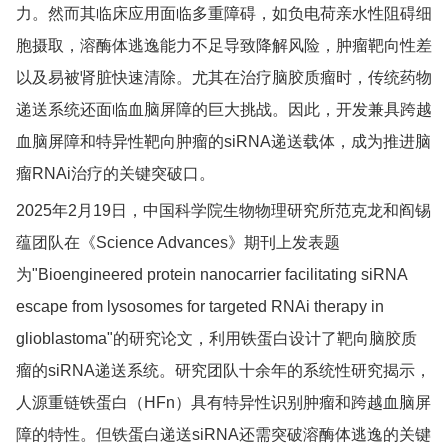
力。然而其临床应用面临多重障碍，如负电荷亲水性阻碍细
胞摄取，溶酶体逃逸能力不足导致降解风险，肿瘤靶向性差
以及易被肾脏快速清除。尤其在治疗脑胶质瘤时，传统药物
递送系统还面临血脑屏障的巨大挑战。因此，开发兼具跨越
血脑屏障和特异性靶向肿瘤的siRNA递送载体，成为推进脑
瘤RNAi治疗的关键突破口。
2025年2月19日，中国科学院生物物理研究所范克龙和阎锡
蕴团队在《Science Advances》期刊上发表题
为"Bioengineered protein nanocarrier facilitating siRNA
escape from lysosomes for targeted RNAi therapy in
glioblastoma"的研究论文，利用铁蛋白设计了靶向脑胶质
瘤的siRNA递送系统。研究团队十余年的系统性研究揭示，
人源重链铁蛋白（HFn）具有特异性识别肿瘤和跨越血脑屏
障的特性。但铁蛋白递送siRNA还需突破溶酶体逃逸的关键